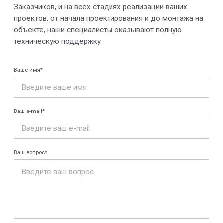
© 2013-2026 PeotekFiberTeam
Скачать каталог
Карта сайта
КОМПАНИЯ
Главная
Технологии
О нас
Дилеры
Проекты
Контакты
Новости
КАТАЛОГ
Конструкции FRP
Кабеленесущие
Кабельные
системы
крепления
FRP крепеж
Монтажные
Композитные
системы
настилы
Ограждения
Профилированные
Клеммные коробки
листы и панели
и корпуса
Водоотводные
Пултрузионные
системы
профили