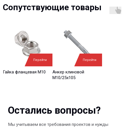
Остались вопросы?
Сопутствующие товары
Мы учитываем все требования проектов и нужды
Заказчиков, и на всех стадиях реализации ваших
проектов, от начала проектирования и до монтажа на
объекте, наши специалисты оказывают полную
техническую поддержку
Ваше имя*
Перейти
Перейти
Ваш e-mail*
Гайка фланцевая М10
Анкер клиновой
М10/25x105
Ваш вопрос*
Отправить