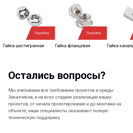
О нас
Дилеры
Проекты
Контакты
Новости
КАТАЛОГ
Перейти
Перейти
Конструкции FRP
Кабеленесущие
Кабельные
системы
крепления
Гайка шестигранная
Гайка фланцевая
Гайка канал
FRP крепеж
Монтажные
Композитные
системы
настилы
Ограждения
Профилированные
Клеммные коробки
листы и панели
и корпуса
Водоотводные
Пултрузионные
системы
профили
+7 (812) 907-95-15
info@peotek.ru
Россия, г. Санкт-Петербург, Малая Бухарестская ул, д.
12, стр. 1, помещение 265Н
Связаться с нами