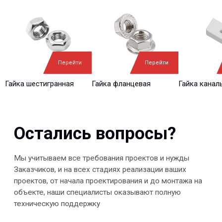
Главная
Технологии
О нас
Дилеры
Проекты
Контакты
Новости
КАТАЛОГ
Перейти
Перейти
Конструкции FRP
Кабеленесущие
Кабельные
системы
крепления
Гайка шестигранная
Гайка фланцевая
Гайка канал
FRP крепеж
Монтажные
Композитные
системы
настилы
Ограждения
Профилированные
Клеммные коробки
листы и панели
и корпуса
Водоотводные
Пултрузионные
системы
профили
+7 (812) 907-95-15
info@peotek.ru
Россия, г. Санкт-Петербург, Малая Бухарестская ул, д.
12, стр. 1, помещение 265Н
Связаться с нами