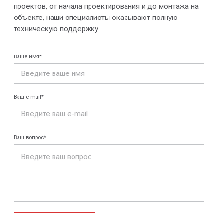
Главная
Технологии
О нас
Дилеры
Проекты
Контакты
Новости
КАТАЛОГ
Конструкции FRP
Кабеленесущие
Кабельные
системы
крепления
FRP крепеж
Монтажные
Композитные
системы
настилы
Ограждения
Профилированные
Клеммные коробки
листы и панели
и корпуса
Водоотводные
Пултрузионные
системы
профили
+7 (812) 907-95-15
info@peotek.ru
Россия, г. Санкт-Петербург, Малая Бухарестская ул, д.
12, стр. 1, помещение 265Н
Связаться с нами