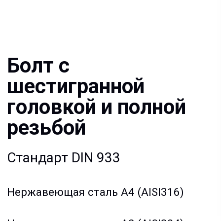
головкой и полной
резьбой
Стандарт DIN 933
Нержавеющая сталь A4 (AISI316)
Нержавеющая сталь A2 (AISI304)
Оцинкованная сталь Zn
Полиамид PA
Документация:
Filename имя файла
.pdf 26мб
Filename имя файла