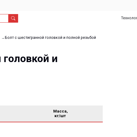
Технологии
О
Дил
нас
с шестигранной головкой и полной резьбой
ловкой и
Масса,
кг/шт