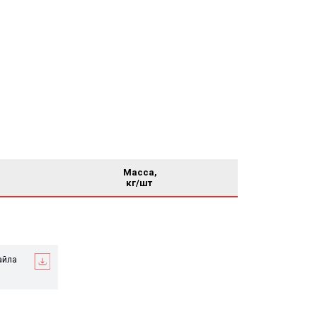
Масса,
кг/шт
ры