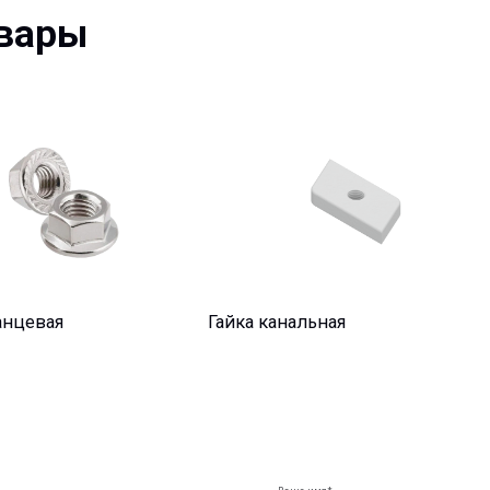
ая
Гайка канальная
Шайба
Ваше имя*
Ваш e-mail*
Ваш вопрос*
чиков, и на всех
ирования и до
лную техническую
Отправить