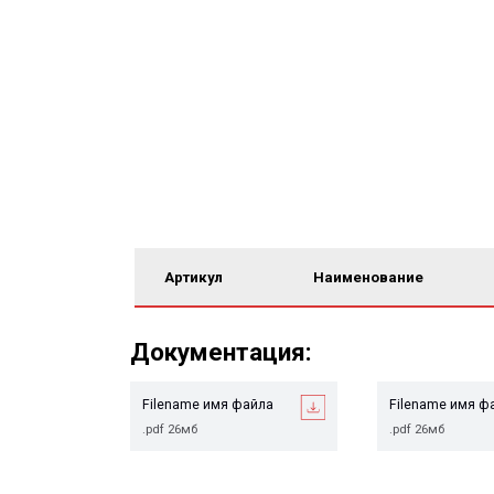
Артикул
Наименование
Документация:
Filename имя файла
Filename имя файла
.pdf 26мб
.pdf 26мб
Сопутствующие това