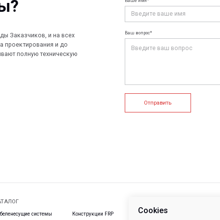
+7 (812) 907
info@peotek.
Россия, г. С
ие системы
Конструкции FRP
Кабельные крепления
1, помещени
Связаться с
истемы
Композитные настилы
FRP крепеж
Профилированные листы
Клеммные коробки и корпуса
и панели
е системы
Пултрузионные профили
Cookies