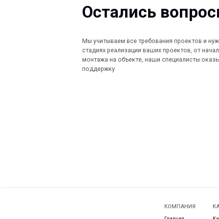
монтажа на объекте, наши специалисты оказывают по
поддержку
КОМПАНИЯ
КАТАЛОГ
Главная
Кабеленесущ
© 2013-2026 PeotekFiberTeam
Технологии
О нас
Монтажные с
Дилеры
Скачать каталог
Проекты
Контакты
Ограждения
Карта сайта
Новости
Водоотводны