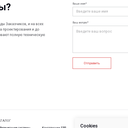
лную техническую
Отправить
+7 (812) 907
info@peotek.
Россия, г. С
ие системы
Конструкции FRP
Кабельные крепления
1, помещени
Связаться с
истемы
Композитные настилы
FRP крепеж
Профилированные листы
Клеммные коробки и корпуса
и панели
е системы
Пултрузионные профили
Cookies