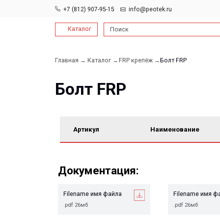
+7 (812) 907-95-15
info@peotek.ru
Каталог
Поиск
Главная →
Каталог →
FRP крепёж →
Болт FRP
Болт FRP
Артикул
Наименование
Документация:
Filename имя файла
Filename имя файла
.pdf 26мб
.pdf 26мб