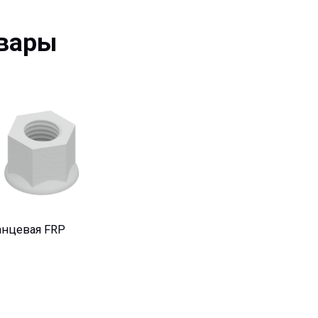
ры
ая FRP
Ваше имя*
Ваш e-mail*
Ваш вопрос*
чиков, и на всех
ирования и до