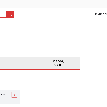
Технологии
О
Дил
нас
Масса,
кг/шт