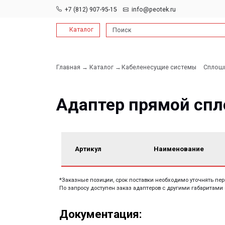
+7 (812) 907-95-15
info@peotek.ru
Каталог
Поиск
Главная →
Каталог →
Кабеленесущие системы
Сплошные и пе
→
Адаптер прямой сплошн
Артикул
Наименование
*Заказные позиции, срок поставки необходимо уточнять перед заказо
По запросу доступен заказ адаптеров с другими габаритами сопрягае
Документация:
Filename имя файла
Filename имя файла
.pdf 26мб
.pdf 26мб