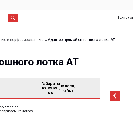
Технологии
О
Дил
нас
рфорированные →
Адаптер прямой сплошного лотка АТ
ого лотка АТ
Габариты
Масса,
AxBxCxH,
кг/шт
мм
м.
мых лотков.