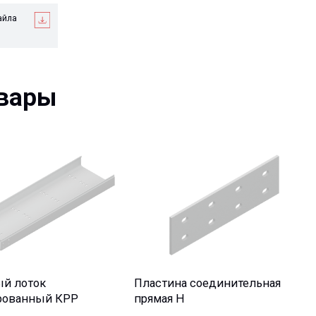
ры
ток
Пластина соединительная
ный КРР
прямая H