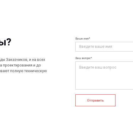
Ваше имя*
Ваш e-mail*
Ваш вопрос*
чиков, и на всех
ирования и до
лную техническую
Отправить
+7 (812) 907
info@peotek.
Россия, г. С
ие системы
Конструкции FRP
Кабельные крепления
1, помещени
Связаться с
истемы
Композитные настилы
FRP крепеж