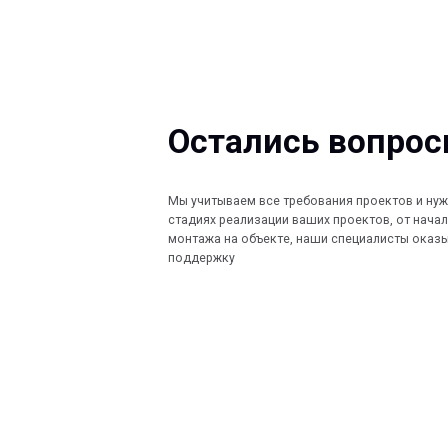
Остались вопросы?
Мы учитываем все требования проектов и нужды Заказ
стадиях реализации ваших проектов, от начала проект
монтажа на объекте, наши специалисты оказывают по
поддержку
КОМПАНИЯ
КАТАЛОГ
Главная
Кабеленесущ
© 2013-2026 PeotekFiberTeam
Технологии
О нас
Монтажные с
Дилеры
Скачать каталог
Проекты